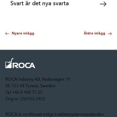
Svart är det nya svarta
Nyare inlägg
Äldre inlägg
ROCA Industry AB, Radiovägen 19
SE-135 48 Tyresö, Sweden
Tel +46 8 448 73 20
Org nr: 556103-3902
ROCA är certifierad enligt kvalitetssystemstandarden