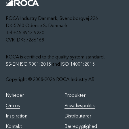
ROCA Industry Danmark, Svendborgvej 226
DK-5260 Odense S, Denmark
Tel +45 4913 9230
CVR. DK37286168
ROCA is certified to the quality system standard,
SS-EN ISO 9001:2015
and
ISO 14001:2015
.
Copyright © 2008-2026 ROCA Industry AB
Nyheder
Produkter
Om os
Privatlivspolitik
Inspiration
Distributører
Kontakt
Bæredygtighed