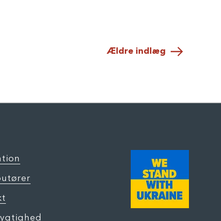
Ældre indlæg
ation
butører
kt
ygtighed