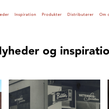
eder
Inspiration
Produkter
Distributører
Om 
yheder og inspirati