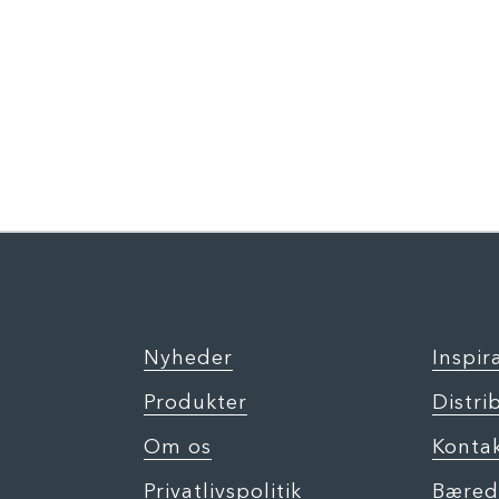
Nyheder
Inspir
Produkter
Distri
Om os
Konta
Privatlivspolitik
Bæred