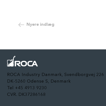
Nyere indlæg
ROCA Industry Danmark, Svendborgvej 226
DK-5260 Odense S, Denmark
Tel +45 4913 9230
CVR. DK37286168