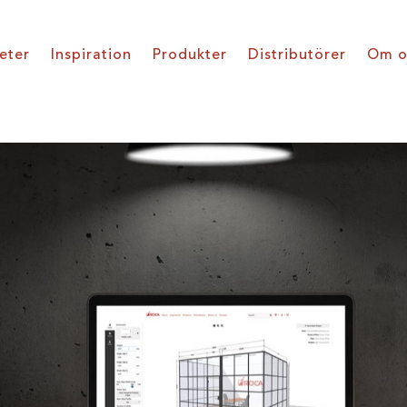
eter
Inspiration
Produkter
Distributörer
Om o