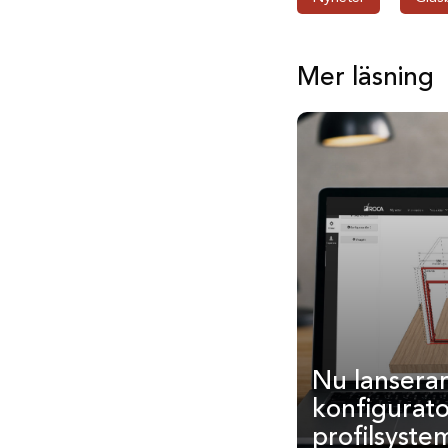
Mer läsning
Nu lanserar
konfigurato
profilsyste