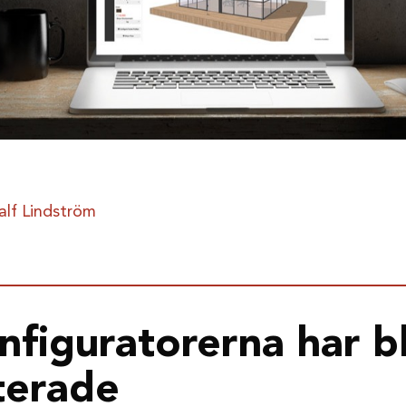
alf Lindström
nfiguratorerna har bl
terade