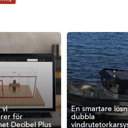
 vi
En smartare lösn
rer för
dubbla
met Decibel Plus
vindrutetorkars