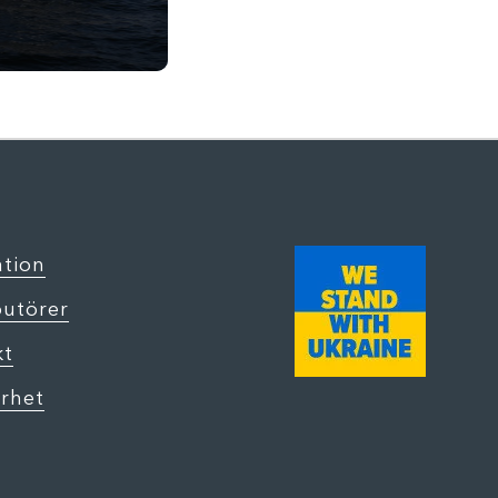
ation
butörer
kt
rhet