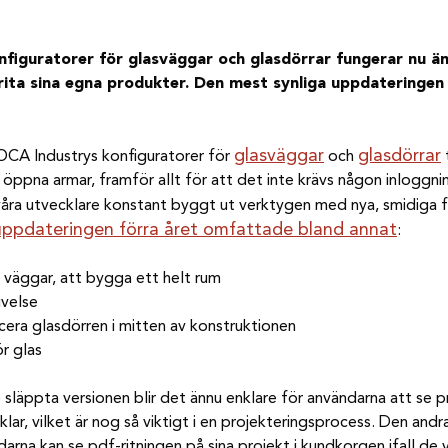
figuratorer för glasväggar och glasdörrar fungerar nu än
 rita sina egna produkter. Den mest synliga uppdateringen
glasväggar
glasdörrar
r ROCA Industrys konfiguratorer för
och
pna armar, framför allt för att det inte krävs någon inloggnin
 våra utvecklare konstant byggt ut verktygen med nya, smidiga 
uppdateringen förra året omfattade bland annat
:
r väggar, att bygga ett helt rum
ivelse
acera glasdörren i mitten av konstruktionen
r glas
) släppta versionen blir det ännu enklare för användarna att se pr
klar, vilket är nog så viktigt i en projekteringsprocess. Den an
rna kan se pdf-ritningen på sina projekt i kundkorgen ifall de vill