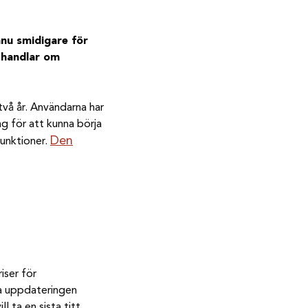
nu smidigare för
 handlar om
två år. Användarna har
g för att kunna börja
Den
funktioner.
iser för
dra uppdateringen
 ta en sista titt.