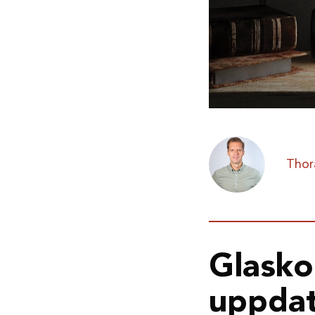
Thor
Glasko
uppda