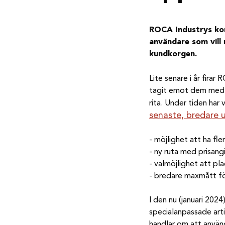
ROCA Industrys kon
användare som vill
kundkorgen.
Lite senare i år fira
tagit emot dem med öp
rita. Under tiden har
senaste, bredare 
-
möjlighet att ha fle
- ny ruta med prisang
- valmöjlighet att pl
- bredare maxmått fö
I den nu (januari 2024
specialanpassade arti
handlar om att använda