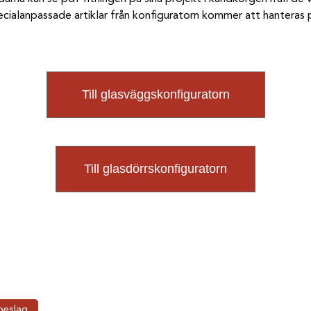
pecialanpassade artiklar från konfiguratorn kommer att hantera
Till glasväggskonfiguratorn
Till glasdörrskonfiguratorn
beslag