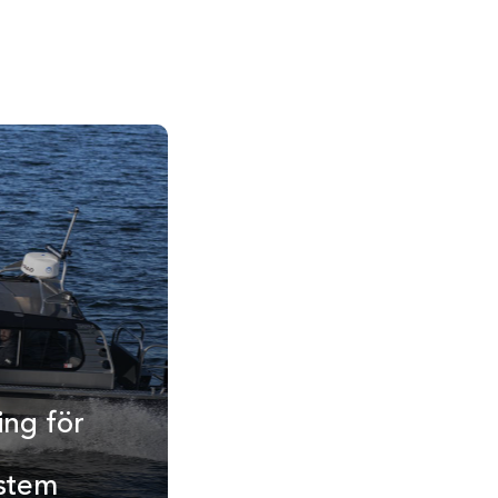
ing för
ystem